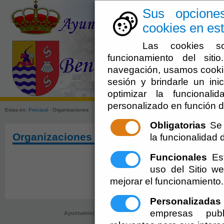
Sus opcione
cookies en est
Las cookies so
funcionamiento del sit
navegación, usamos cookie
sesión y brindarle un inic
El Ayuntami
optimizar la funcionali
personalizado en función d
Estas en:
Principal
- Organizaciones
Obligatorias
Se 
Organizaciones
la funcionalidad de
Funcionales
Est
uso del Sitio 
mejorar el funcionamiento.
Personalizadas
empresas publ
Ayuntamiento de Bentarique (P-0402800-G)
- AyuntamPlaza de 
ayuntamiento@bentarique.es
-
Aviso Le