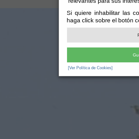
relevantes para sus intere
Si quiere inhabilitar las 
haga click sobre el botón 
Gu
[Ver Política de Cookies]