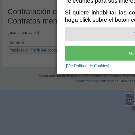
relevantes para sus intere
Contratación de Servicios - Acuerdo d
Si quiere inhabilitar las 
haga click sobre el botón 
Contratos menores servicios 3t 2023
[más información]
Adjunto
Publicación Perfil del contratante Contratos menores Servicio 3t 2023
Gu
[Ver Política de Cookies]
Ayuntamiento de Bentarique (P-0402800-G)
- AyuntamPlaza de 
ayuntamiento@bentarique.es
-
Aviso Le