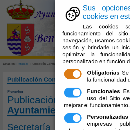
Sus opcione
cookies en est
Las cookies so
funcionamiento del sit
navegación, usamos cookie
sesión y brindarle un inic
El Ayuntami
optimizar la funcionali
personalizado en función d
Estas en:
Principal
- Publicación Contratos menores servicios 3t 2023
Obligatorias
Se 
Publicación Contratos menores servicios
la funcionalidad de
Funcionales
Est
Escuchar
Publicación Contratos meno
uso del Sitio 
mejorar el funcionamiento.
Ayuntamiento de Bentariq
Personalizadas
empresas publ
Secretaría