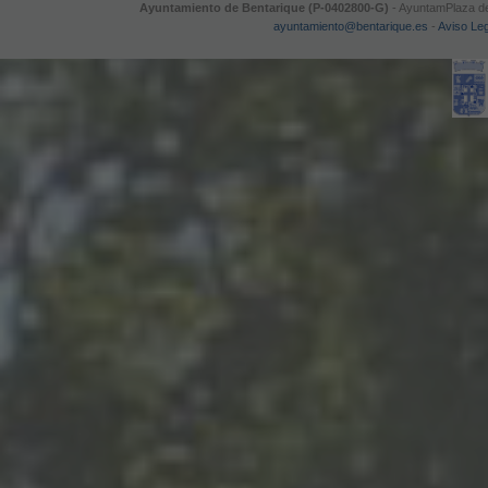
Ayuntamiento de Bentarique (P-0402800-G)
- AyuntamPlaza de 
ayuntamiento@bentarique.es
-
Aviso Le