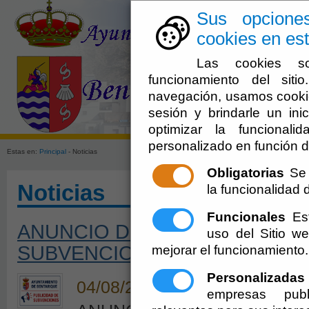
Sus opcione
cookies en est
Las cookies so
funcionamiento del sit
navegación, usamos cookie
sesión y brindarle un inic
El Ayuntami
optimizar la funcionali
personalizado en función d
Estas en:
Principal
- Noticias
Obligatorias
Se 
Noticias
la funcionalidad de
Funcionales
Est
ANUNCIO DE PUBLICIDAD DE 
uso del Sitio 
SUBVENCIONADAS – AGOSTO
mejorar el funcionamiento.
Personalizadas
04/08/2026
empresas publ