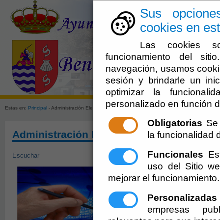
Sus opcione
cookies en est
Las cookies so
funcionamiento del sit
navegación, usamos cookie
sesión y brindarle un inic
El Ayuntami
optimizar la funcionali
personalizado en función d
Estas en:
Principal
- Administración Electrónica. Certificados Digitales
Obligatorias
Se 
Administración Electrónica. Certificados 
la funcionalidad de
Funcionales
Est
Escuchar
uso del Sitio 
Pulse en la Imagen, para 
Digital Reconocido, lo que 
mejorar el funcionamiento.
trámites desde casa las 24
Personalizadas
empresas publ