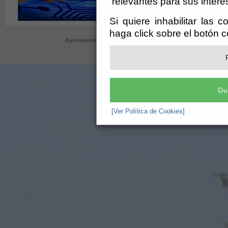
relevantes para sus intere
Si quiere inhabilitar las 
haga click sobre el botón 
Ayuntamiento de Bentarique (P-0402800-G)
- AyuntamPlaza de 
ayuntamiento@bentarique.es
-
Aviso Le
Gu
[Ver Política de Cookies]